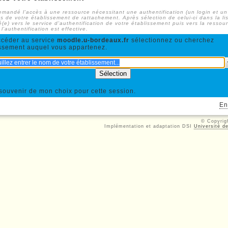
mandé l'accès à une ressource nécessitant une authentification (un login et u
s de votre établissement de rattachement. Après sélection de celui-ci dans la li
é(e) vers le service d'authentification de votre établissement puis vers la ressou
'authentification est effective.
ccéder au service
moodle.u-bordeaux.fr
sélectionnez ou cherchez
issement auquel vous appartenez.
souvenir de mon choix pour cette session.
En
© Copyri
Implémentation et adaptation DSI
Université d