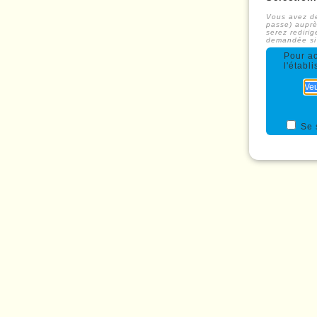
Vous avez de
passe) auprè
serez redirig
demandée si l
Pour a
l'établ
Se 