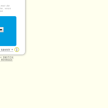
n mot de
ste, vous
rce
 savoir +
ght
SWITCH
e Bordeaux
.