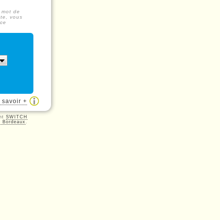
n mot de
ste, vous
rce
 savoir +
ght
SWITCH
e Bordeaux
.