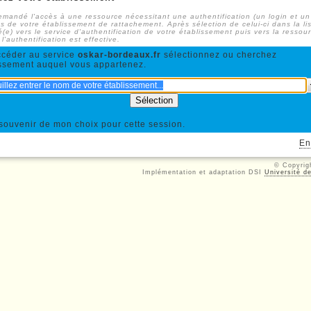
mandé l'accès à une ressource nécessitant une authentification (un login et u
s de votre établissement de rattachement. Après sélection de celui-ci dans la li
é(e) vers le service d'authentification de votre établissement puis vers la ressou
'authentification est effective.
ccéder au service
oskar-bordeaux.fr
sélectionnez ou cherchez
issement auquel vous appartenez.
souvenir de mon choix pour cette session.
En
© Copyri
Implémentation et adaptation DSI
Université d