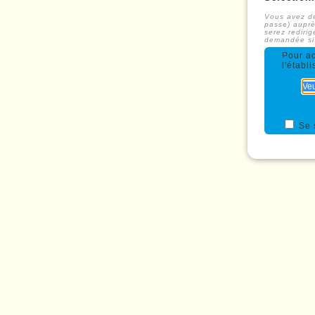
Vous avez de
passe) auprè
serez redirig
demandée si l
Pour a
l'établ
Se 